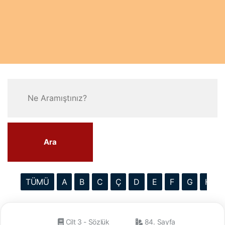
Ara
TÜMÜ
A
B
C
Ç
D
E
F
G
H
Cilt 3 - Sözlük
84. Sayfa