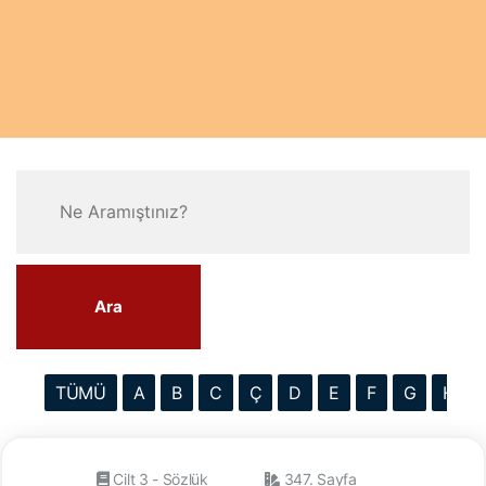
Ara
TÜMÜ
A
B
C
Ç
D
E
F
G
H
Cilt 3 - Sözlük
347. Sayfa