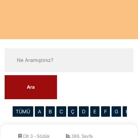
Ara
TÜMÜ
A
B
C
Ç
D
E
F
G
H
Cilt 3 - Sözlük
386. Sayfa