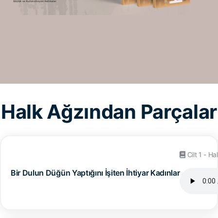
Halk Ağzından Parçalar
Cilt 1 - H
Bir Dulun Düğün Yaptığını İşiten İhtiyar Kadınlar