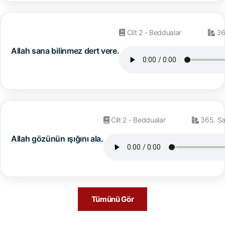
Cilt 2 - Beddualar
36
Allah sana bilinmez dert vere.
Cilt 2 - Beddualar
365. Sa
Allah gözünün ışığını ala.
Tümünü Gör