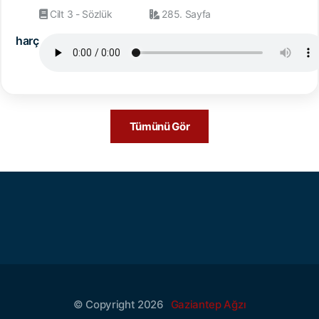
Cilt 3 - Sözlük
285. Sayfa
harç
Tümünü Gör
© Copyright 2026
Gaziantep Ağzı