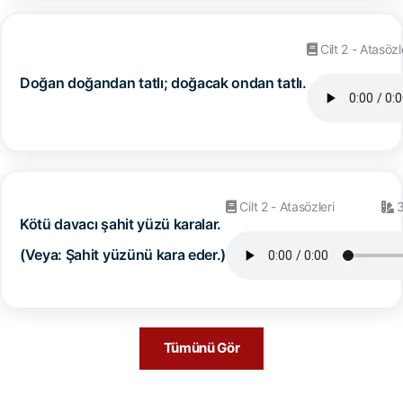
Cilt 2 - Atasözl
Doğan doğandan tatlı; doğacak ondan tatlı.
Cilt 2 - Atasözleri
3
Kötü davacı şahit yüzü karalar.
(Veya: Şahit yüzünü kara eder.)
Tümünü Gör