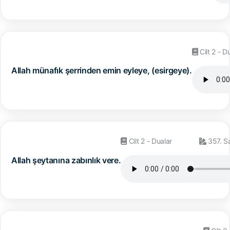
Cilt 2 - D
Allah münafık şerrinden emin eyleye, (esirgeye).
Cilt 2 - Dualar
357. S
Allah şeytanına zabınlık vere.