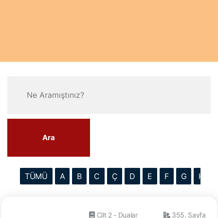
Ara
TÜMÜ
A
B
C
Ç
D
E
F
G
H
Cilt 2 - Dualar
355. Sayfa