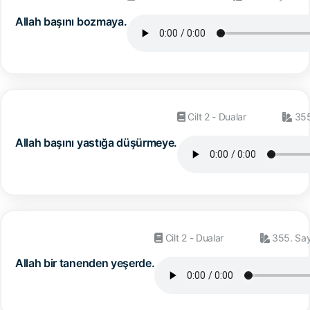
Allah başını bozmaya.
Cilt 2 - Dualar
355
Allah başını yastığa düşürmeye.
Cilt 2 - Dualar
355. Sa
Allah bir tanenden yeşerde.