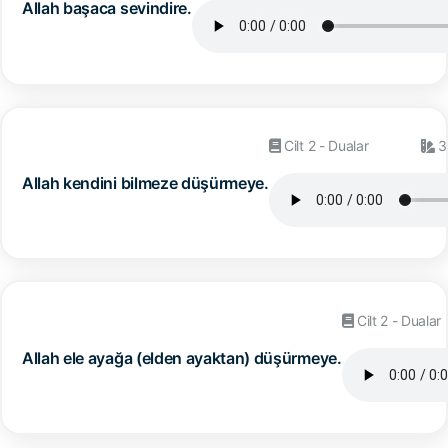
Allah başaca sevindire.
Cilt 2 - Dualar
3
Allah kendini bilmeze düşürmeye.
Cilt 2 - Dualar
Allah ele ayağa (elden ayaktan) düşürmeye.