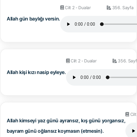
Cilt 2 - Dualar
356. Sayfa
Allah gün baylığı versin.
Cilt 2 - Dualar
356. Sayf
Allah kişi kızı nasip eyleye.
Cilt
Allah kimseyi yaz günü ayransız, kış günü yorgansız,
bayram günü oğlansız koymasın (etmesin).