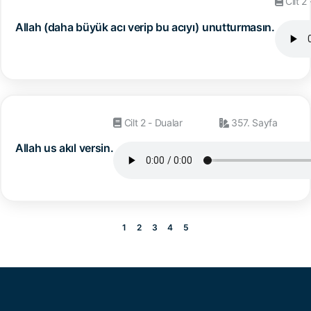
Cilt 2
Allah (daha büyük acı verip bu acıyı) unutturmasın.
Cilt 2 - Dualar
357. Sayfa
Allah us akıl versin.
1
2
3
4
5