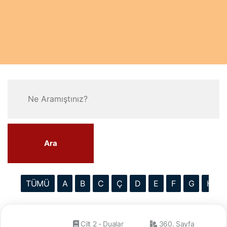
Ara
TÜMÜ
A
B
C
Ç
D
E
F
G
H
Cilt 2 - Dualar
360. Sayfa