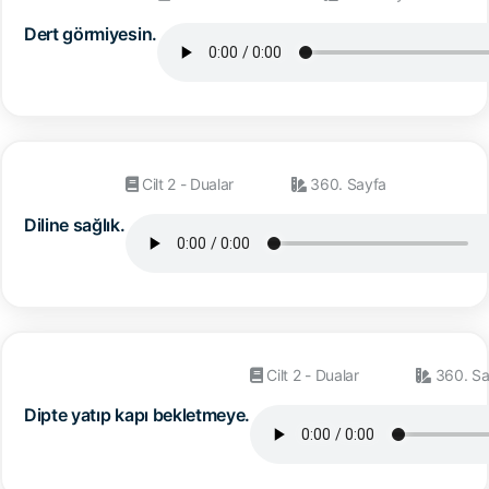
Dert görmiyesin.
Cilt 2 - Dualar
360. Sayfa
Diline sağlık.
Cilt 2 - Dualar
360. Sa
Dipte yatıp kapı bekletmeye.