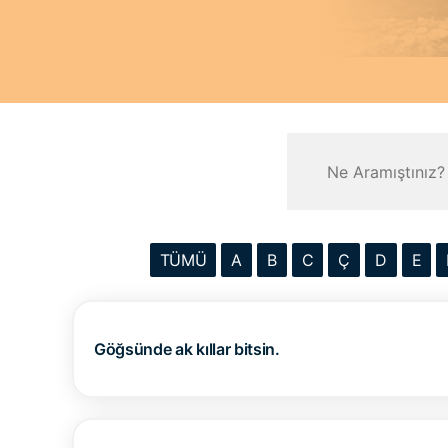
TÜMÜ
A
B
C
Ç
D
E
Göğsünde ak kıllar bitsin.