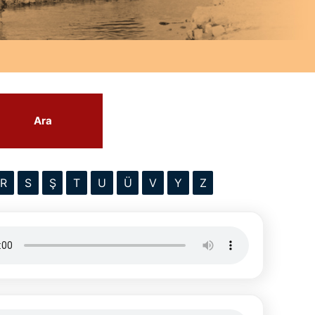
Ara
R
S
Ş
T
U
Ü
V
Y
Z