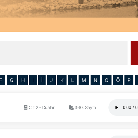
F
G
H
I
İ
J
K
L
M
N
O
Ö
P
Cilt 2 - Dualar
360. Sayfa