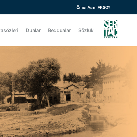
Ömer Asım AKSOY
tasözleri
Dualar
Beddualar
Sözlük