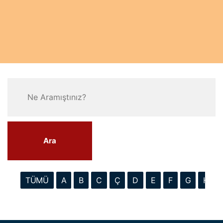
Ara
TÜMÜ
A
B
C
Ç
D
E
F
G
H