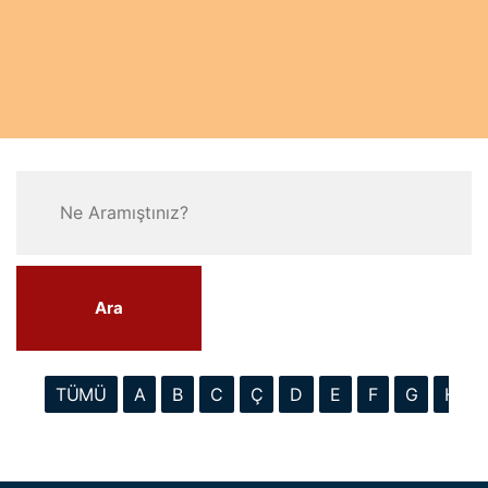
Ara
TÜMÜ
A
B
C
Ç
D
E
F
G
H