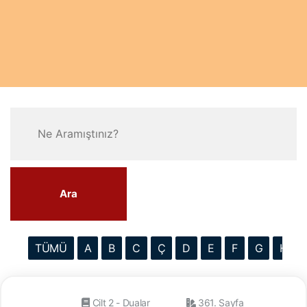
Ara
TÜMÜ
A
B
C
Ç
D
E
F
G
H
Cilt 2 - Dualar
361. Sayfa