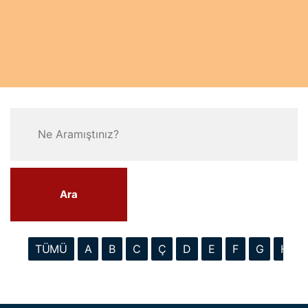
Ara
TÜMÜ
A
B
C
Ç
D
E
F
G
H