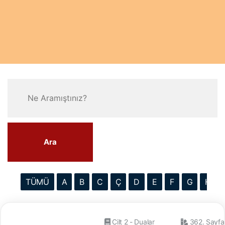
Ara
TÜMÜ
A
B
C
Ç
D
E
F
G
H
Cilt 2 - Dualar
362. Sayfa