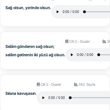
Sağ olsun, yerinde olsun.
Cilt 2 - Dualar
36
Selâm gönderen sağ olsun;
selâm getirenin iki yüzü ağ olsun.
Cilt 2 - Dualar
362. Sayfa
Sılana kavuşasın.