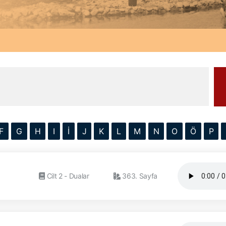
F
G
H
I
İ
J
K
L
M
N
O
Ö
P
Cilt 2 - Dualar
363. Sayfa