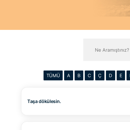
TÜMÜ
A
B
C
Ç
D
E
Taşa dökülesin.