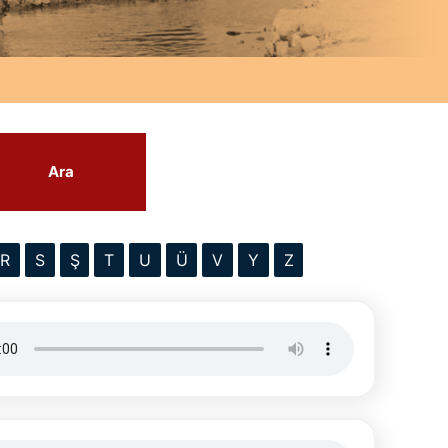
Ara
R
S
Ş
T
U
Ü
V
Y
Z