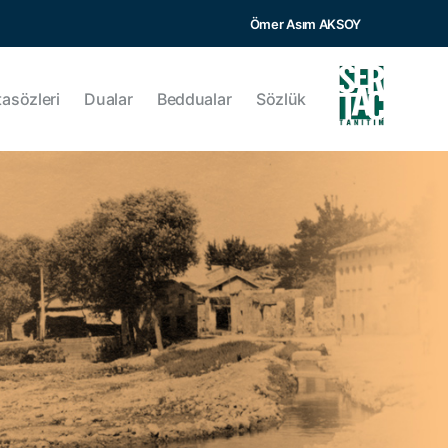
Ömer Asım AKSOY
tasözleri
Dualar
Beddualar
Sözlük