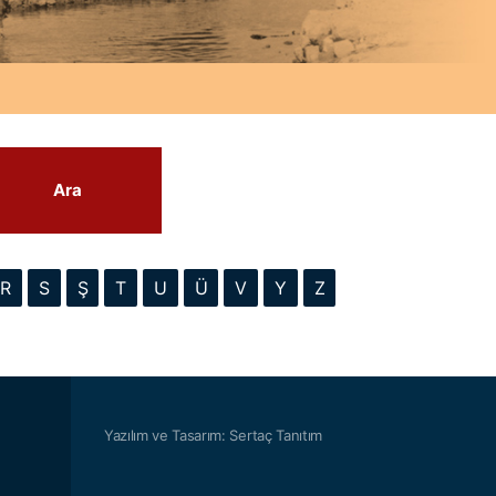
Ara
R
S
Ş
T
U
Ü
V
Y
Z
Yazılım ve Tasarım: Sertaç Tanıtım