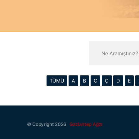
TÜMÜ
A
B
C
Ç
D
E
© Copyright 2026
Gaziantep Ağzı