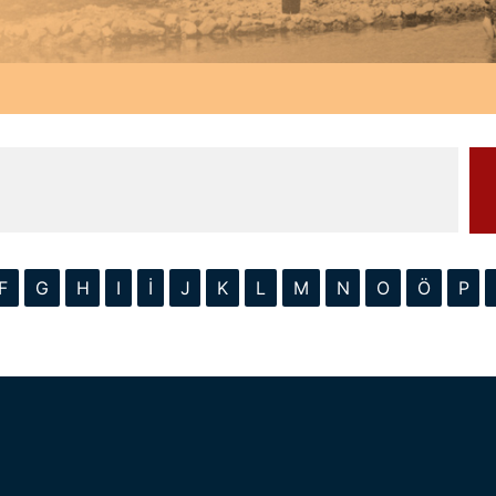
F
G
H
I
İ
J
K
L
M
N
O
Ö
P