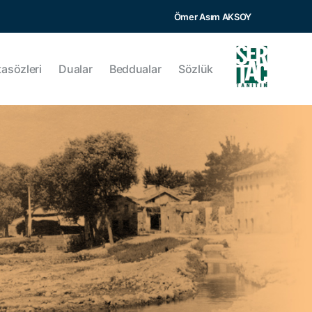
Ömer Asım AKSOY
tasözleri
Dualar
Beddualar
Sözlük