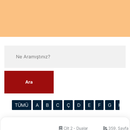
Ara
TÜMÜ
A
B
C
Ç
D
E
F
G
H
Cilt 2 - Dualar
359. Sayfa