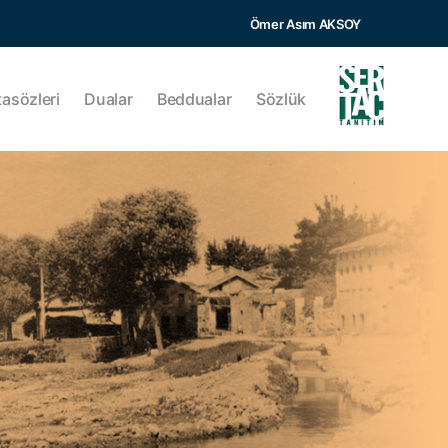
Ömer Asım AKSOY
tasözleri
Dualar
Beddualar
Sözlük