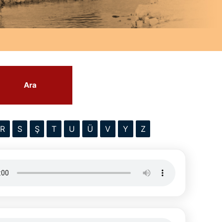
Ara
R
S
Ş
T
U
Ü
V
Y
Z