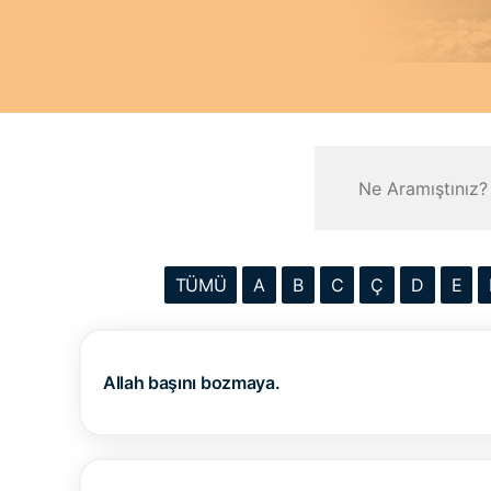
TÜMÜ
A
B
C
Ç
D
E
Allah başını bozmaya.