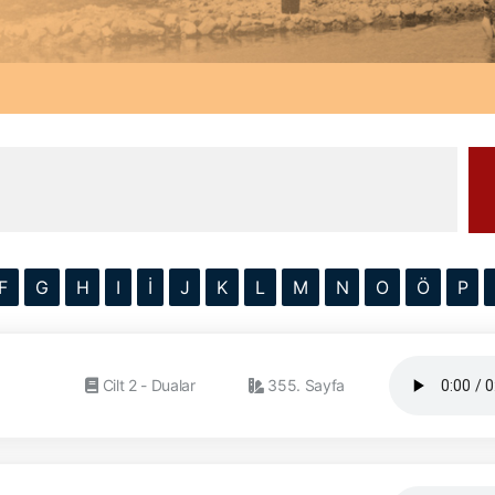
F
G
H
I
İ
J
K
L
M
N
O
Ö
P
Cilt 2 - Dualar
355. Sayfa