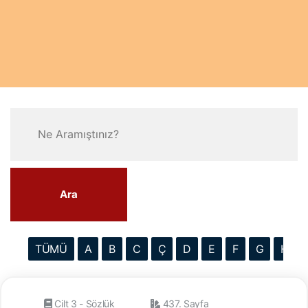
Ara
TÜMÜ
A
B
C
Ç
D
E
F
G
H
Cilt 3 - Sözlük
437. Sayfa