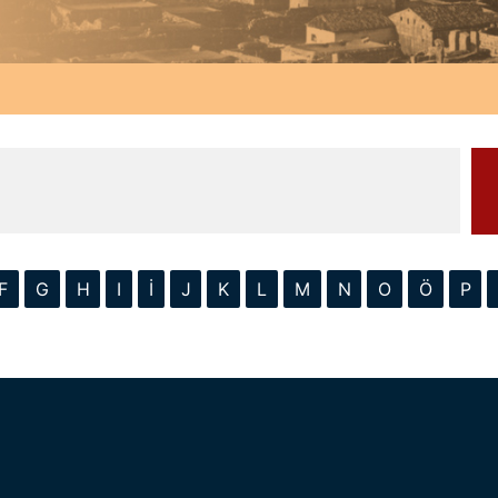
F
G
H
I
İ
J
K
L
M
N
O
Ö
P