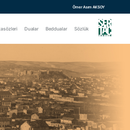
Ömer Asım AKSOY
tasözleri
Dualar
Beddualar
Sözlük