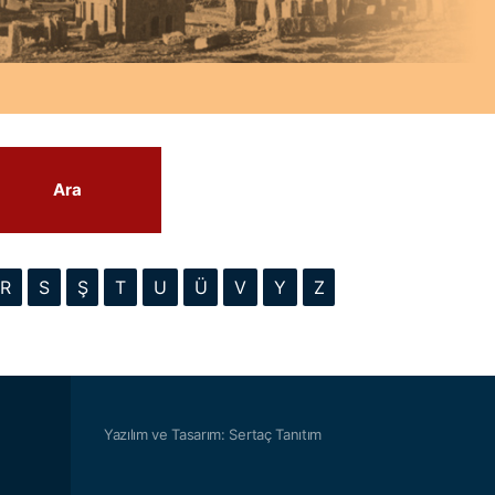
Ara
R
S
Ş
T
U
Ü
V
Y
Z
Yazılım ve Tasarım: Sertaç Tanıtım