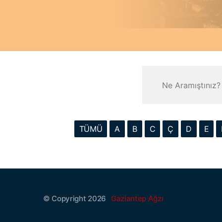
TÜMÜ
A
B
C
Ç
D
E
© Copyright 2026
Gaziantep Ağzı