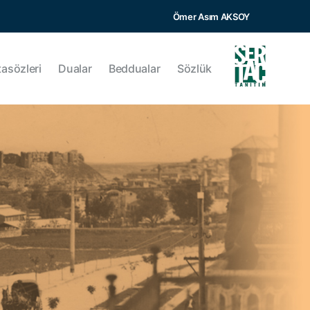
Ömer Asım AKSOY
tasözleri
Dualar
Beddualar
Sözlük