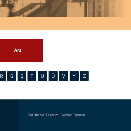
Ara
R
S
Ş
T
U
Ü
V
Y
Z
Yazılım ve Tasarım: Sertaç Tanıtım