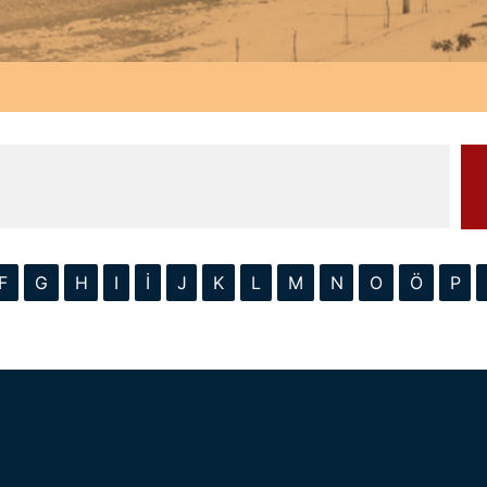
F
G
H
I
İ
J
K
L
M
N
O
Ö
P