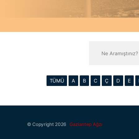
TÜMÜ
A
B
C
Ç
D
E
© Copyright 2026
Gaziantep Ağzı