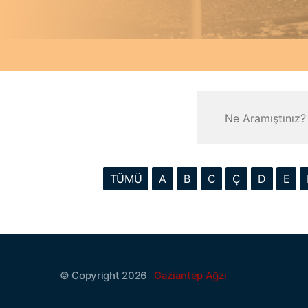
TÜMÜ
A
B
C
Ç
D
E
© Copyright 2026
Gaziantep Ağzı