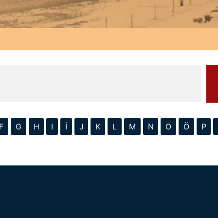
F
G
H
I
İ
J
K
L
M
N
O
Ö
P