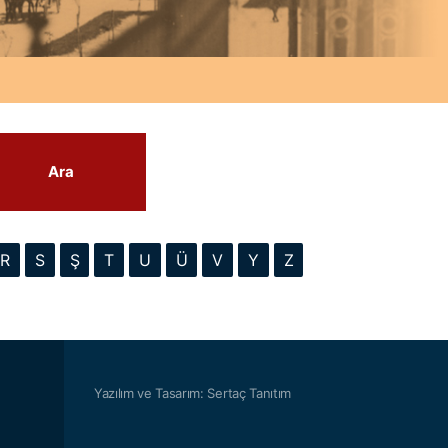
Ara
R
S
Ş
T
U
Ü
V
Y
Z
Yazılım ve Tasarım: Sertaç Tanıtım