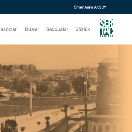
Ömer Asım AKSOY
tasözleri
Dualar
Beddualar
Sözlük