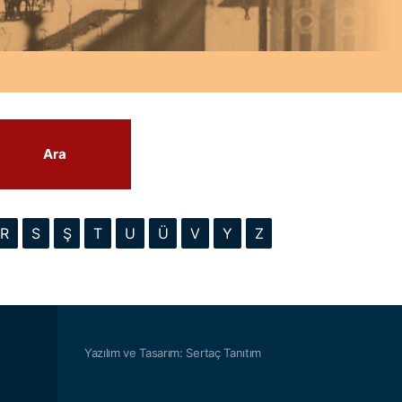
Ara
R
S
Ş
T
U
Ü
V
Y
Z
Yazılım ve Tasarım: Sertaç Tanıtım