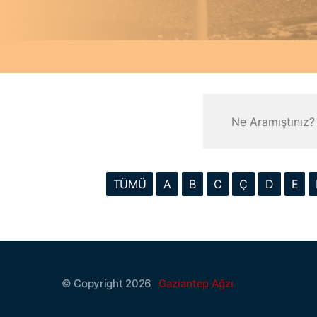
TÜMÜ
A
B
C
Ç
D
E
© Copyright 2026
Gaziantep Ağzı