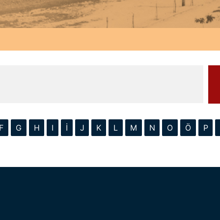
F
G
H
I
İ
J
K
L
M
N
O
Ö
P