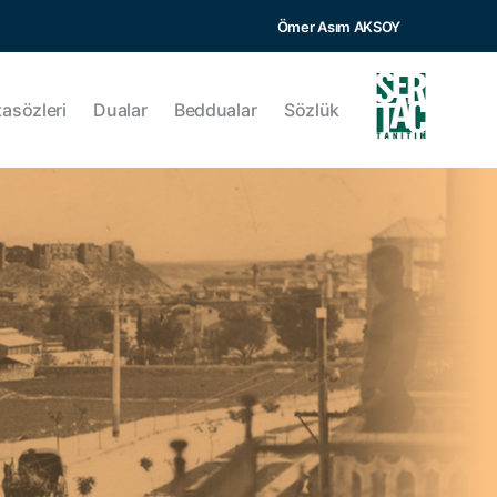
Ömer Asım AKSOY
tasözleri
Dualar
Beddualar
Sözlük