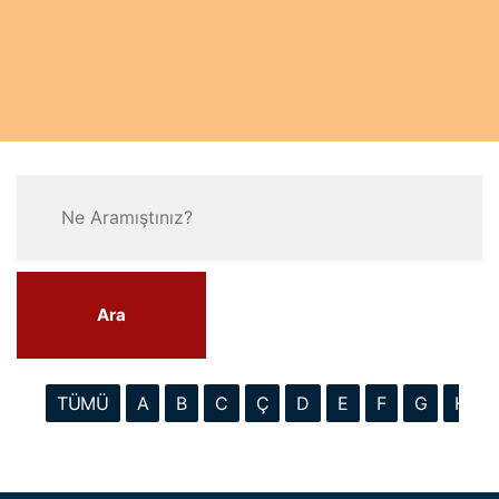
Ara
TÜMÜ
A
B
C
Ç
D
E
F
G
H