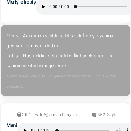
Meriş'le İrebiş
Meriş – Acı canım sıhıldı da bi soluk İrebişin yanına
gediym, oturuym, dedim.
İrebiş – Hoş geldin, sefa geldin. İki hanek ederik de
canımızın sıhıntısını gederirik.
* Metnin devamını kitabın, Cilt 1 - Halk Ağzından Parçalar bölümünde ki, 322. sayfasından
okuyabilirsiniz.
Cilt 1 - Halk Ağzından Parçalar
352. Sayfa
Mani