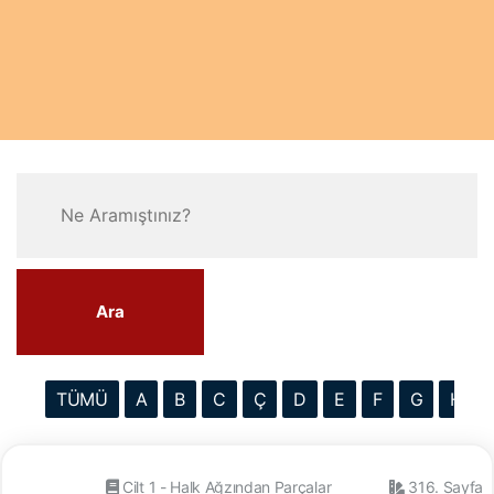
Ara
TÜMÜ
A
B
C
Ç
D
E
F
G
H
Cilt 1 - Halk Ağzından Parçalar
316. Sayfa