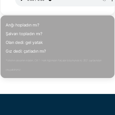
Arığı hopladın mı?
Şalvarı topladın mı?
Olan dedi: gel yatak
Gız dedi: çatladın mı?
* Metnin devamını kitabın, Cilt 1 - Halk Ağzından Parçalar bölümünde ki, 352. sayfasından
okuyabilirsiniz.