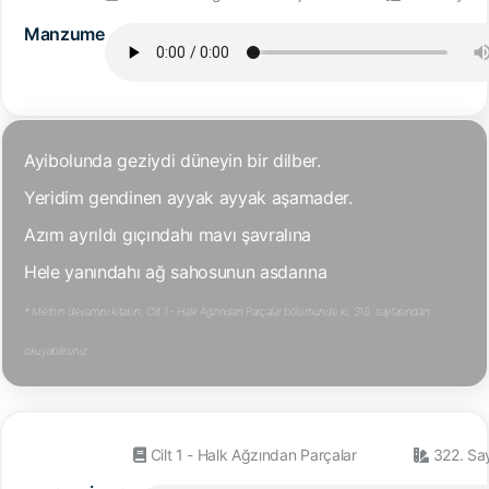
Manzume
Ayibolunda geziydi düneyin bir dilber.
Yeridim gendinen ayyak ayyak aşamader.
Azım ayrıldı gıçındahı mavı şavralına
Hele yanındahı ağ sahosunun asdarına
* Metnin devamını kitabın, Cilt 1 - Halk Ağzından Parçalar bölümünde ki, 316. sayfasından
okuyabilirsiniz.
Cilt 1 - Halk Ağzından Parçalar
322. Sa