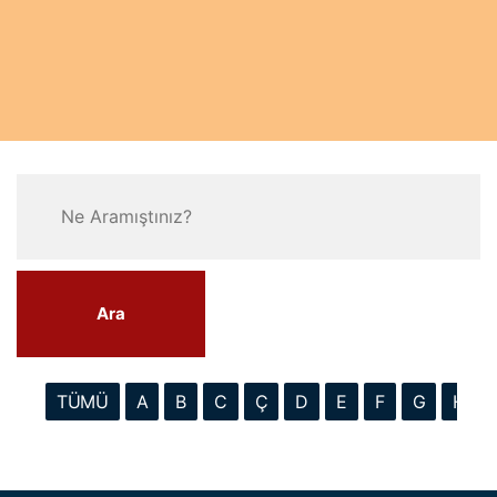
Ara
TÜMÜ
A
B
C
Ç
D
E
F
G
H