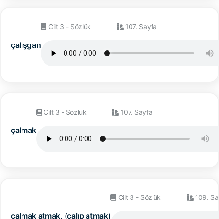
Cilt 3 - Sözlük
107. Sayfa
çalışgan
Cilt 3 - Sözlük
107. Sayfa
çalmak
Cilt 3 - Sözlük
109. Sa
çalmak atmak, (çalıp atmak)