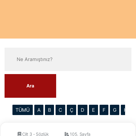
Ara
TÜMÜ
A
B
C
Ç
D
E
F
G
H
Cilt 3 - Sözlük
105. Sayfa