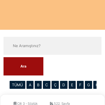
Ara
TÜMÜ
A
B
C
Ç
D
E
F
G
H
Cilt 3 - Sözlük
522. Sayfa