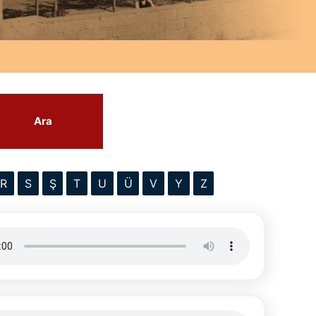
Ara
R
S
Ş
T
U
Ü
V
Y
Z