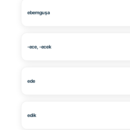
ebemguşa
-ece, -ecek
ede
edik