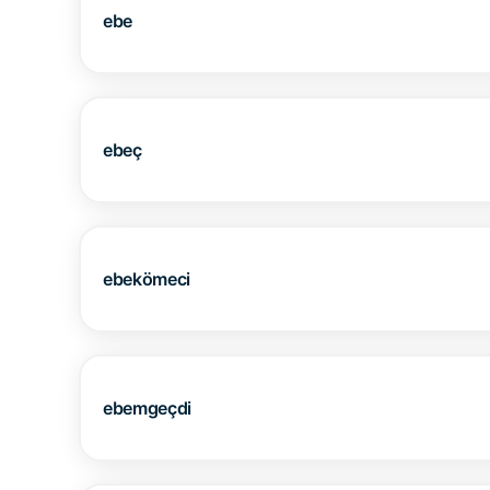
ebe
ebeç
ebekömeci
ebemgeçdi