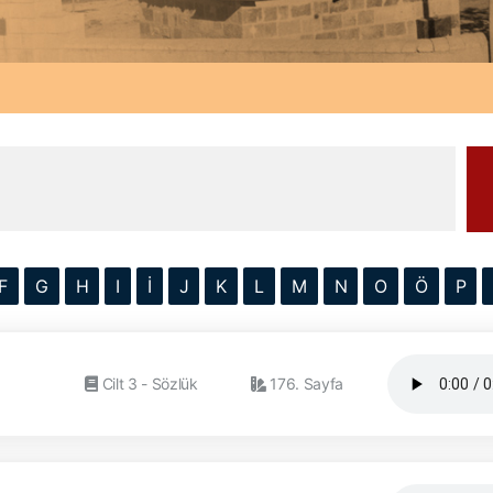
F
G
H
I
İ
J
K
L
M
N
O
Ö
P
Cilt 3 - Sözlük
176. Sayfa