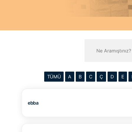
TÜMÜ
A
B
C
Ç
D
E
ebba