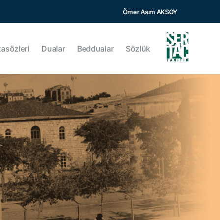
Ömer Asım AKSOY
tasözleri
Dualar
Beddualar
Sözlük