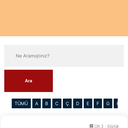
Ara
TÜMÜ
A
B
C
Ç
D
E
F
G
H
Cilt 3 - Sözlük