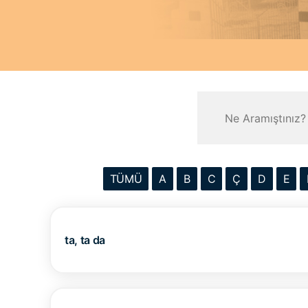
TÜMÜ
A
B
C
Ç
D
E
ta, ta da