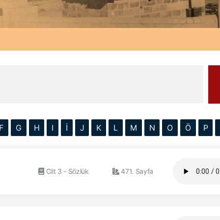
F
G
H
I
İ
J
K
L
M
N
O
Ö
P
Cilt 3 - Sözlük
471. Sayfa