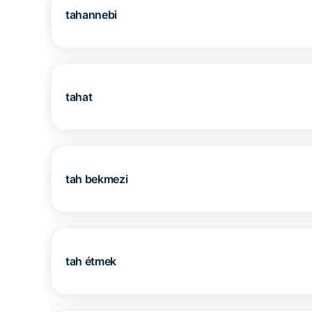
tahannebi
tahat
tah bekmezi
tah étmek