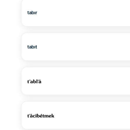
tabır
tabıt