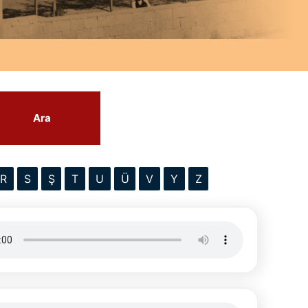
Ara
R
S
Ş
T
U
Ü
V
Y
Z