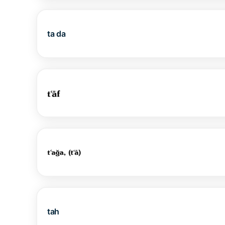
ta da
tah