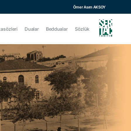
Ömer Asım AKSOY
tasözleri
Dualar
Beddualar
Sözlük