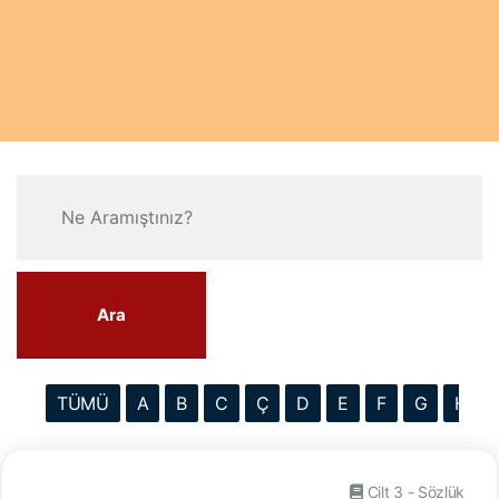
Ara
TÜMÜ
A
B
C
Ç
D
E
F
G
H
Cilt 3 - Sözlük