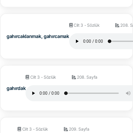
Cilt 3 - Sözlük
208. S
gahırcaklanmak, gahırcamak
Cilt 3 - Sözlük
208. Sayfa
gahırdak
Cilt 3 - Sözlük
209. Sayfa