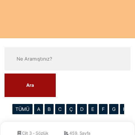
Ara
TÜMÜ
A
B
C
Ç
D
E
F
G
H
Cilt 3 - Sözlük
459. Sayfa