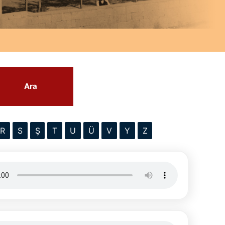
Ara
R
S
Ş
T
U
Ü
V
Y
Z