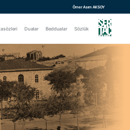
Ömer Asım AKSOY
tasözleri
Dualar
Beddualar
Sözlük