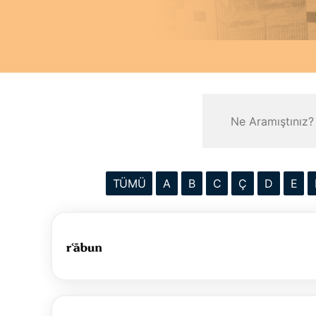
TÜMÜ
A
B
C
Ç
D
E