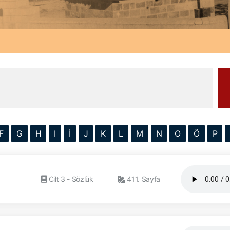
F
G
H
I
İ
J
K
L
M
N
O
Ö
P
Cilt 3 - Sözlük
411. Sayfa