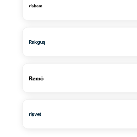
Rakguş
rişvet