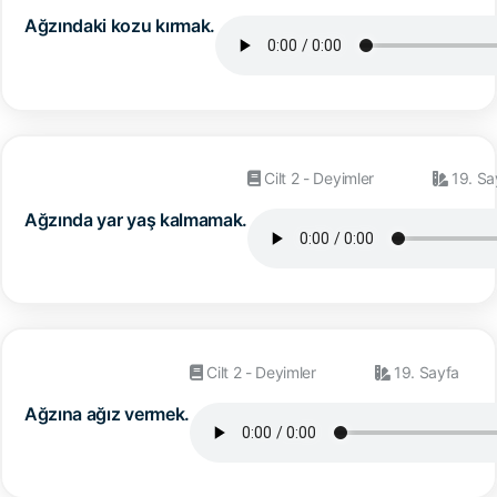
Ağzındaki kozu kırmak.
Cilt 2 - Deyimler
19. Sa
Ağzında yar yaş kalmamak.
Cilt 2 - Deyimler
19. Sayfa
Ağzına ağız vermek.