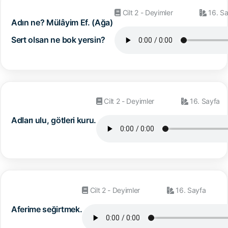
Cilt 2 - Deyimler
16. Sa
Adın ne? Mülâyim Ef. (Ağa)
Sert olsan ne bok yersin?
Cilt 2 - Deyimler
16. Sayfa
Adları ulu, götleri kuru.
Cilt 2 - Deyimler
16. Sayfa
Aferime seğirtmek.