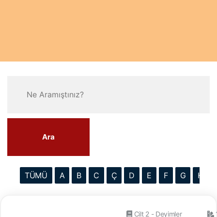
Ara
TÜMÜ
A
B
C
Ç
D
E
F
G
H
Cilt 2 - Deyimler