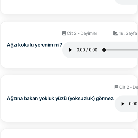
Cilt 2 - Deyimler
18. Sayfa
Ağzı kokulu yerenim mi?
Cilt 2 - D
Ağzına bakan yokluk yüzü (yoksuzluk) görmez.