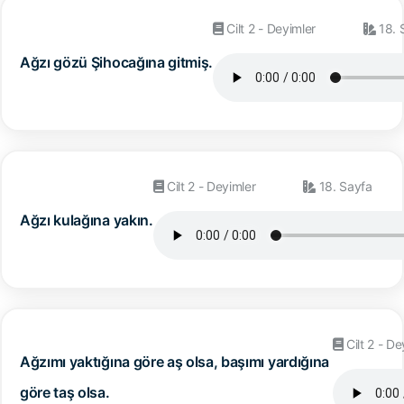
Cilt 2 - Deyimler
18. 
Ağzı gözü Şihocağına gitmiş.
Cilt 2 - Deyimler
18. Sayfa
Ağzı kulağına yakın.
Cilt 2 - De
Ağzımı yaktığına göre aş olsa, başımı yardığına
göre taş olsa.