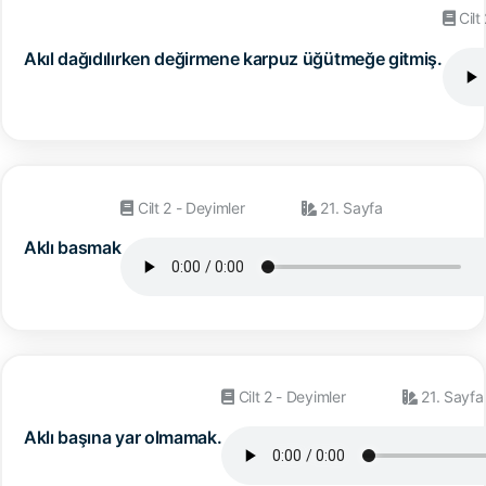
Cilt
Akıl dağıdılırken değirmene karpuz üğütmeğe gitmiş.
Cilt 2 - Deyimler
21. Sayfa
Aklı basmak
Cilt 2 - Deyimler
21. Sayfa
Aklı başına yar olmamak.