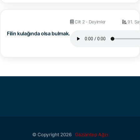
Cilt 2 - Deyimler
91. Sa
Filin kulağında olsa bulmak.
© Copyright 2026
Gaziantep Ağzı