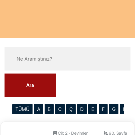
Ara
TÜMÜ
A
B
C
Ç
D
E
F
G
H
Cilt 2 - Deyimler
90. Sayfa