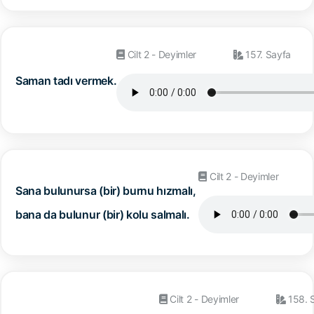
Cilt 2 - Deyimler
157. Sayfa
Saman tadı vermek.
Cilt 2 - Deyimler
Sana bulunursa (bir) burnu hızmalı,
bana da bulunur (bir) kolu salmalı.
Cilt 2 - Deyimler
158. 