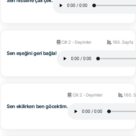
Sen hissene çalı çek.
Cilt 2 - Deyimler
160. Sayfa
Sen eşeğini geri bağla!
Cilt 2 - Deyimler
160. S
Sen ekilirken ben göcektim.