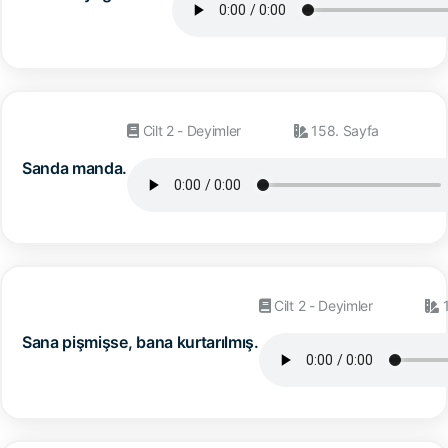
Cilt 2 - Deyimler
158. Sayfa
Sanda manda.
Cilt 2 - Deyimler
1
Sana pişmişse, bana kurtarılmış.