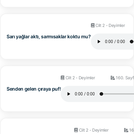
Cilt 2 - Deyimler
Sarı yağlar aktı, sarmısaklar koktu mu?
Cilt 2 - Deyimler
160. Sayf
Senden gelen çıraya puf!
Cilt 2 - Deyimler
16