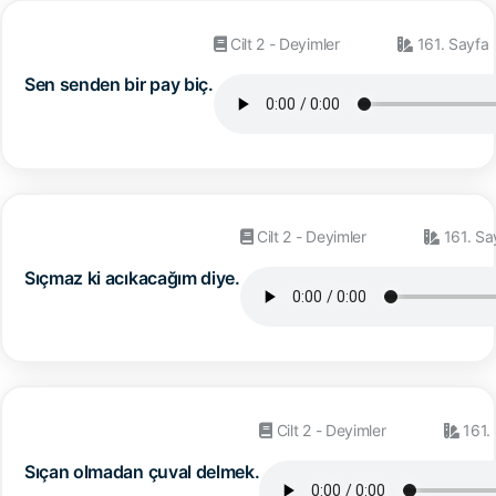
Cilt 2 - Deyimler
161. Sayfa
Sen senden bir pay biç.
Cilt 2 - Deyimler
161. Sa
Sıçmaz ki acıkacağım diye.
Cilt 2 - Deyimler
161.
Sıçan olmadan çuval delmek.