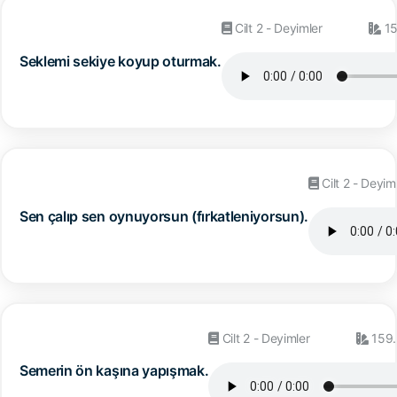
Cilt 2 - Deyimler
15
Seklemi sekiye koyup oturmak.
Cilt 2 - Deyim
Sen çalıp sen oynuyorsun (fırkatleniyorsun).
Cilt 2 - Deyimler
159.
Semerin ön kaşına yapışmak.