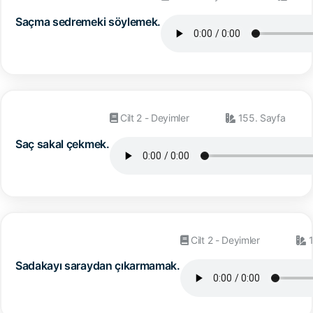
Saçma sedremeki söylemek.
Cilt 2 - Deyimler
155. Sayfa
Saç sakal çekmek.
Cilt 2 - Deyimler
1
Sadakayı saraydan çıkarmamak.