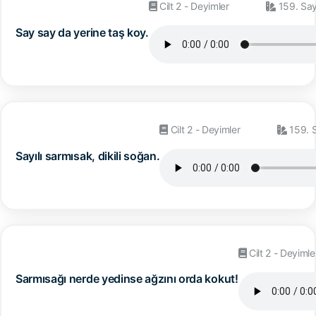
Cilt 2 - Deyimler
159. Sa
Say say da yerine taş koy.
Cilt 2 - Deyimler
159. 
Sayılı sarmısak, dikili soğan.
Cilt 2 - Deyimle
Sarmısağı nerde yedinse ağzını orda kokut!