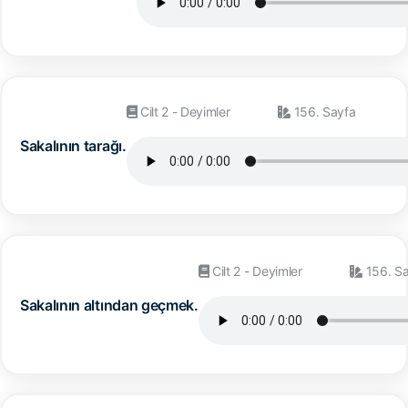
Cilt 2 - Deyimler
156. Sayfa
Sakalının tarağı.
Cilt 2 - Deyimler
156. S
Sakalının altından geçmek.