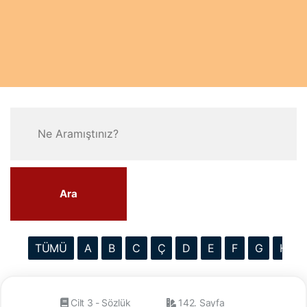
Ara
TÜMÜ
A
B
C
Ç
D
E
F
G
H
Cilt 3 - Sözlük
142. Sayfa