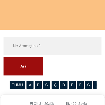
Ara
TÜMÜ
A
B
C
Ç
D
E
F
G
H
Cilt 3 - Sözlük
499. Sayfa