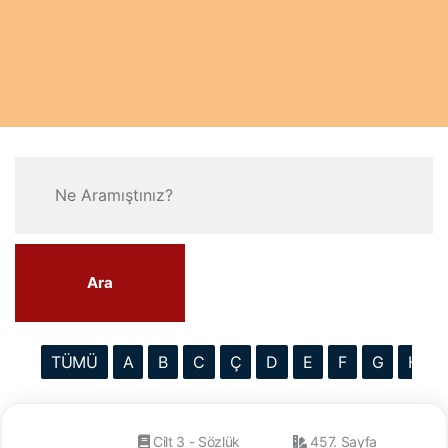
Ara
TÜMÜ
A
B
C
Ç
D
E
F
G
H
Cilt 3 - Sözlük
457. Sayfa