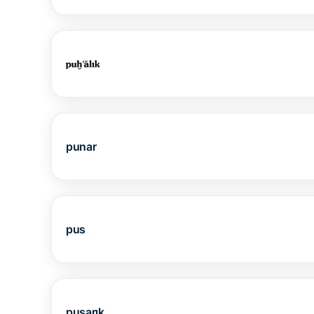
punar
pus
pusarık