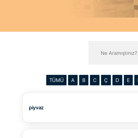
TÜMÜ
A
B
C
Ç
D
E
piyvaz