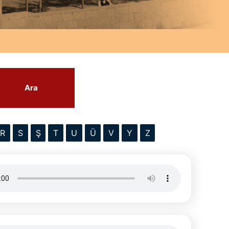
Ara
R
S
Ş
T
U
Ü
V
Y
Z