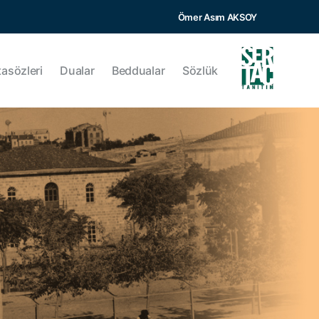
Ömer Asım AKSOY
tasözleri
Dualar
Beddualar
Sözlük