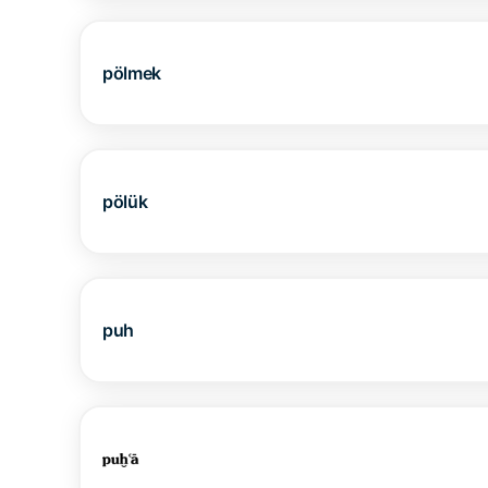
pölmek
pölük
puh