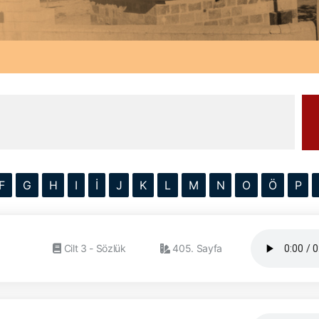
F
G
H
I
İ
J
K
L
M
N
O
Ö
P
Cilt 3 - Sözlük
405. Sayfa