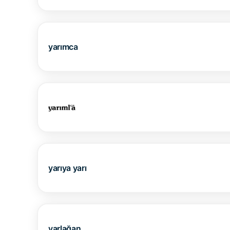
yarımca
yarıya yarı
yarlağan