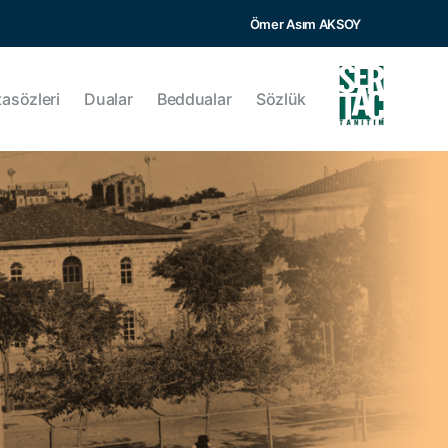
Ömer Asım AKSOY
tasözleri
Dualar
Beddualar
Sözlük