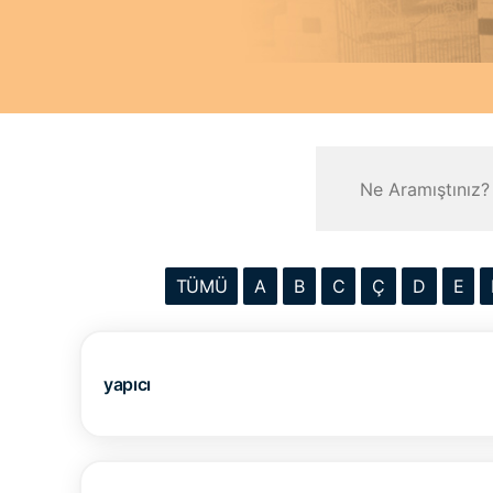
TÜMÜ
A
B
C
Ç
D
E
yapıcı