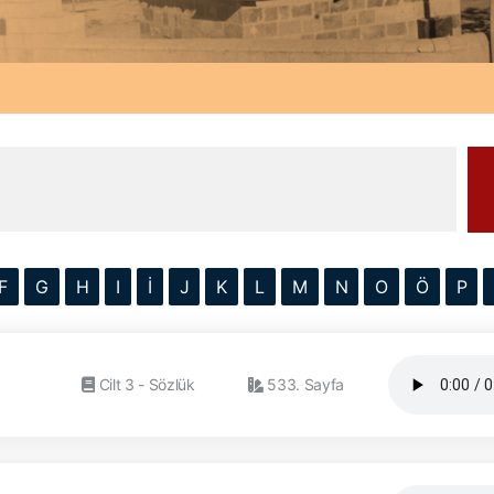
F
G
H
I
İ
J
K
L
M
N
O
Ö
P
Cilt 3 - Sözlük
533. Sayfa