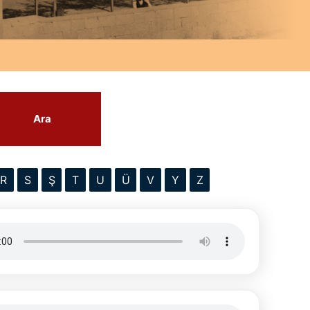
Ara
R
S
Ş
T
U
Ü
V
Y
Z