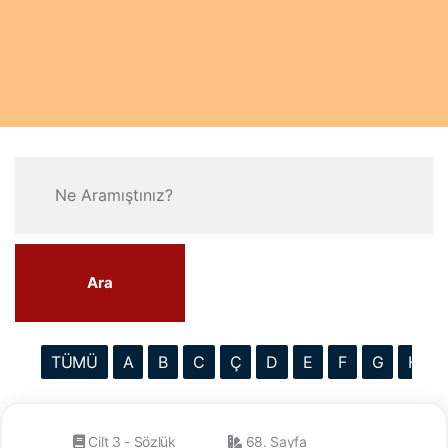
Ara
TÜMÜ
A
B
C
Ç
D
E
F
G
H
Cilt 3 - Sözlük
68. Sayfa