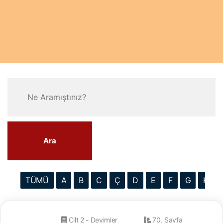
Ara
TÜMÜ
A
B
C
Ç
D
E
F
G
H
Cilt 2 - Deyimler
70. Sayfa