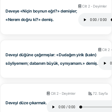
Cilt 2 - Deyimler
Deveye «Niçin boynun eğri?» demişler;
«Nerem doğru ki?» demiş.
Cilt 2 
Deveyi düğüne çağırmışlar: «Dudağım yirik (kalın)
söyliyemem; dabanım büyük, oynıyamam.» demiş.
Cilt 2 - Deyimler
72. Sayfa
Deveyi düze çıkarmak.