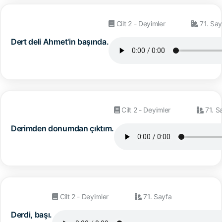
Cilt 2 - Deyimler
71. Say
Dert deli Ahmet'in başında.
Cilt 2 - Deyimler
71. S
Derimden donumdan çıktım.
Cilt 2 - Deyimler
71. Sayfa
Derdi, başı.