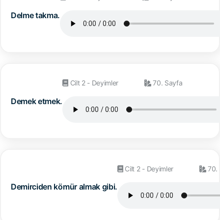
Delme takma.
Cilt 2 - Deyimler
70. Sayfa
Demek etmek.
Cilt 2 - Deyimler
70. 
Demirciden kömür almak gibi.