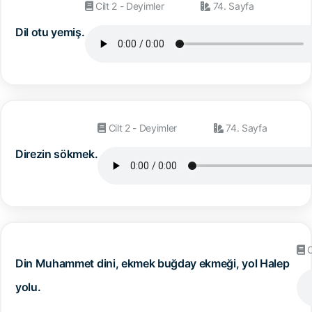
Cilt 2 - Deyimler
74. Sayfa
Dil otu yemiş.
Cilt 2 - Deyimler
74. Sayfa
Direzin sökmek.
C
Din Muhammet dini, ekmek buğday ekmeği, yol Halep
yolu.