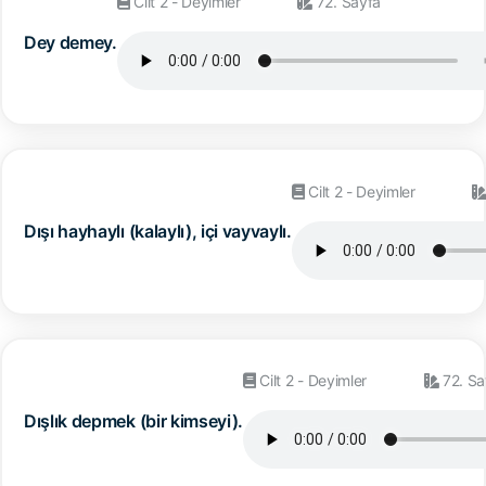
Cilt 2 - Deyimler
72. Sayfa
Dey demey.
Cilt 2 - Deyimler
Dışı hayhaylı (kalaylı), içi vayvaylı.
Cilt 2 - Deyimler
72. Sa
Dışlık depmek (bir kimseyi).