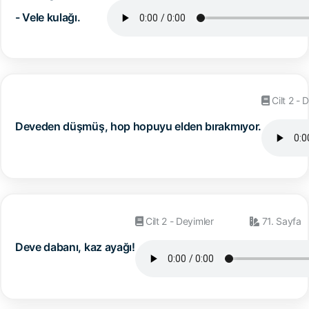
- Vele kulağı.
Cilt 2 - 
Deveden düşmüş, hop hopuyu elden bırakmıyor.
Cilt 2 - Deyimler
71. Sayfa
Deve dabanı, kaz ayağı!