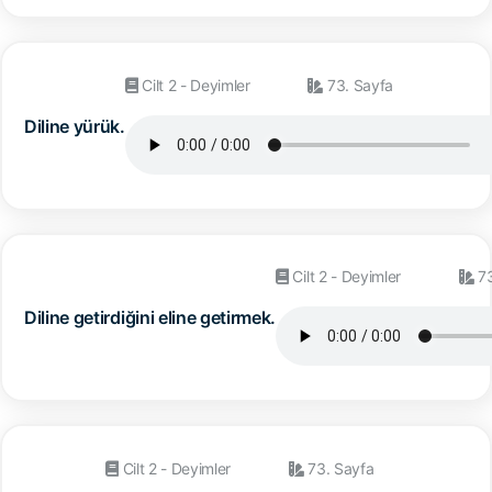
Cilt 2 - Deyimler
73. Sayfa
Diline yürük.
Cilt 2 - Deyimler
73
Diline getirdiğini eline getirmek.
Cilt 2 - Deyimler
73. Sayfa