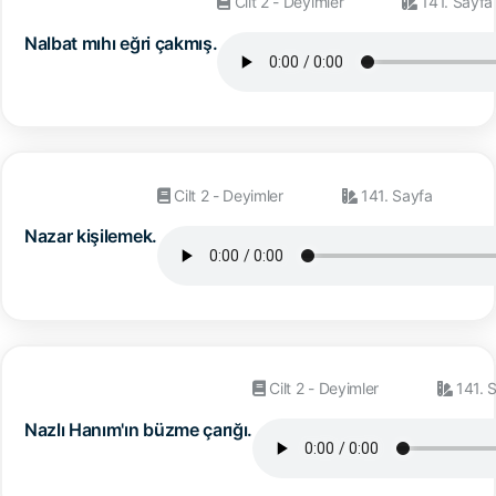
Cilt 2 - Deyimler
141. Sayfa
Nalbat mıhı eğri çakmış.
Cilt 2 - Deyimler
141. Sayfa
Nazar kişilemek.
Cilt 2 - Deyimler
141. 
Nazlı Hanım'ın büzme çarığı.