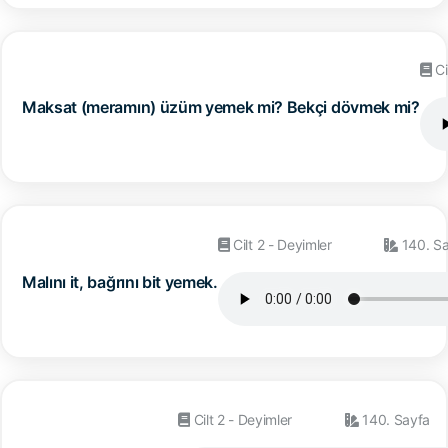
Ci
Maksat (meramın) üzüm yemek mi? Bekçi dövmek mi?
Cilt 2 - Deyimler
140. S
Malını it, bağrını bit yemek.
Cilt 2 - Deyimler
140. Sayfa