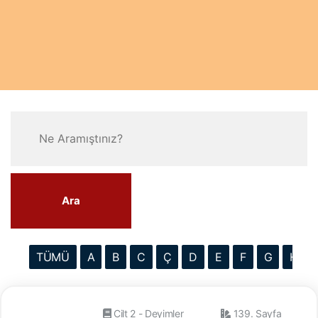
Ara
TÜMÜ
A
B
C
Ç
D
E
F
G
H
Cilt 2 - Deyimler
139. Sayfa