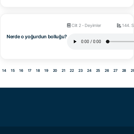
Cilt 2 - Deyimler
144. S
Nerde o yoğurdun bolluğu?
14
15
16
17
18
19
20
21
22
23
24
25
26
27
28
2