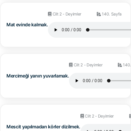
Cilt 2 - Deyimler
140. Sayfa
Mat evinde kalmak.
Cilt 2 - Deyimler
140.
Mercimeği yanın yuvarlamak.
Cilt 2 - Deyimler
Mescit yapılmadan körler dizilmek.