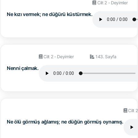
Cilt 2 - Deyimler
Ne kızı vermek; ne düğürü küstürmek.
Cilt 2 - Deyimler
143. Sayfa
Nenni çalmak.
Cilt 
Ne ölü görmüş ağlamış; ne düğün görmüş oynamış.