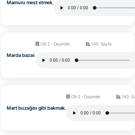
Mamuru mest etmek.
Cilt 2 - Deyimler
140. Sayfa
Marda bazar.
Cilt 2 - Deyimler
140. S
Mart buzağısı gibi bakmak.