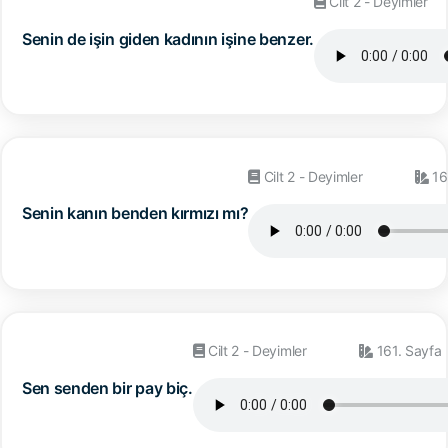
Cilt 2 - Deyimler
Senin de işin giden kadının işine benzer.
Cilt 2 - Deyimler
16
Senin kanın benden kırmızı mı?
Cilt 2 - Deyimler
161. Sayfa
Sen senden bir pay biç.