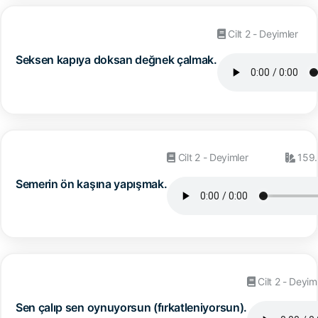
Cilt 2 - Deyimler
Seksen kapıya doksan değnek çalmak.
Cilt 2 - Deyimler
159.
Semerin ön kaşına yapışmak.
Cilt 2 - Deyim
Sen çalıp sen oynuyorsun (fırkatleniyorsun).