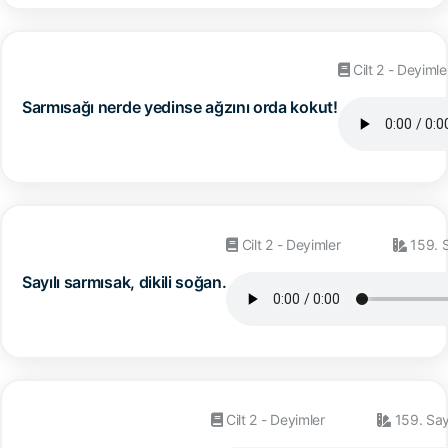
Cilt 2 - Deyimle
Sarmısağı nerde yedinse ağzını orda kokut!
Cilt 2 - Deyimler
159. 
Sayılı sarmısak, dikili soğan.
Cilt 2 - Deyimler
159. Sa