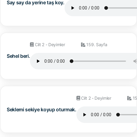
Say say da yerine taş koy.
Cilt 2 - Deyimler
159. Sayfa
Sehel beri.
Cilt 2 - Deyimler
15
Seklemi sekiye koyup oturmak.