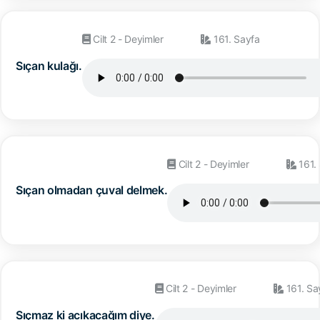
Cilt 2 - Deyimler
161. Sayfa
Sıçan kulağı.
Cilt 2 - Deyimler
161.
Sıçan olmadan çuval delmek.
Cilt 2 - Deyimler
161. Sa
Sıçmaz ki acıkacağım diye.