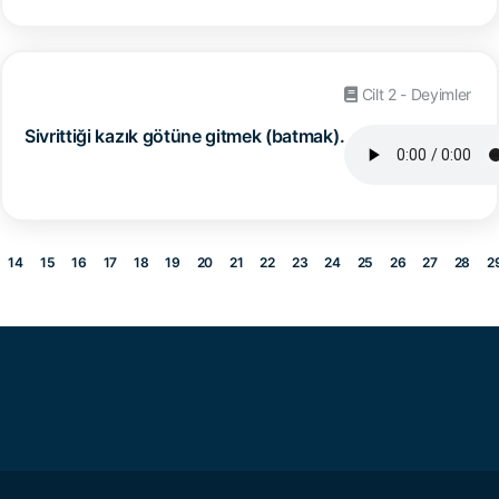
Cilt 2 - Deyimler
Sivrittiği kazık götüne gitmek (batmak).
14
15
16
17
18
19
20
21
22
23
24
25
26
27
28
2