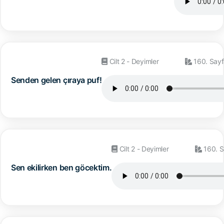
Cilt 2 - Deyimler
160. Sayf
Senden gelen çıraya puf!
Cilt 2 - Deyimler
160. S
Sen ekilirken ben göcektim.