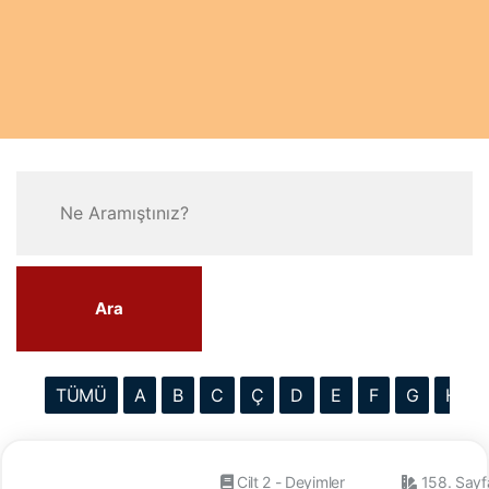
Ara
TÜMÜ
A
B
C
Ç
D
E
F
G
H
Cilt 2 - Deyimler
158. Sayf