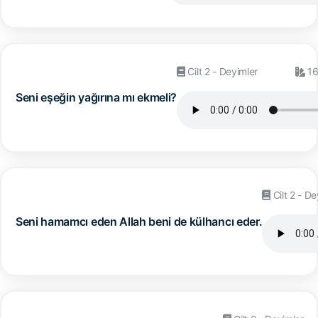
Cilt 2 - Deyimler
16
Seni eşeğin yağırına mı ekmeli?
Cilt 2 - De
Seni hamamcı eden Allah beni de külhancı eder.