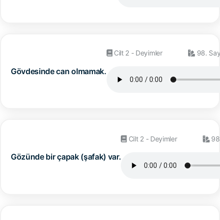
Cilt 2 - Deyimler
98. Say
Gövdesinde can olmamak.
Cilt 2 - Deyimler
98
Gözünde bir çapak (şafak) var.