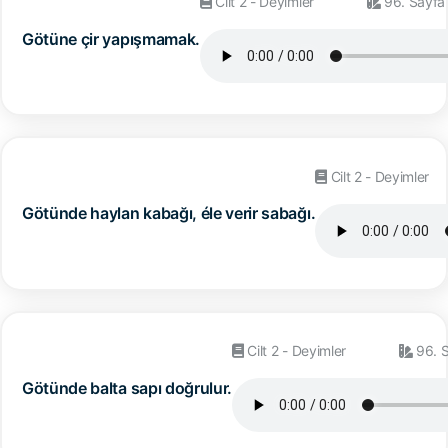
Cilt 2 - Deyimler
96. Sayfa
Götüne çir yapışmamak.
Cilt 2 - Deyimler
Götünde haylan kabağı, éle verir sabağı.
Cilt 2 - Deyimler
96. 
Götünde balta sapı doğrulur.