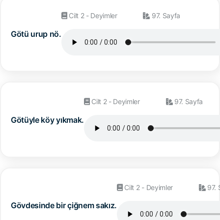
Cilt 2 - Deyimler
97. Sayfa
Götü urup nö.
Cilt 2 - Deyimler
97. Sayfa
Götüyle köy yıkmak.
Cilt 2 - Deyimler
97. 
Gövdesinde bir çiğnem sakız.