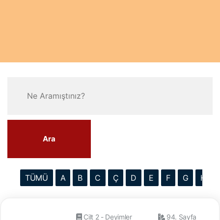
Ara
TÜMÜ
A
B
C
Ç
D
E
F
G
H
Cilt 2 - Deyimler
94. Sayfa