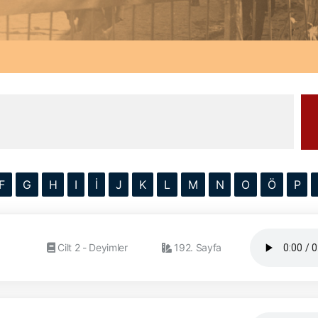
F
G
H
I
İ
J
K
L
M
N
O
Ö
P
Cilt 2 - Deyimler
192. Sayfa