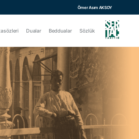
Ömer Asım AKSOY
tasözleri
Dualar
Beddualar
Sözlük