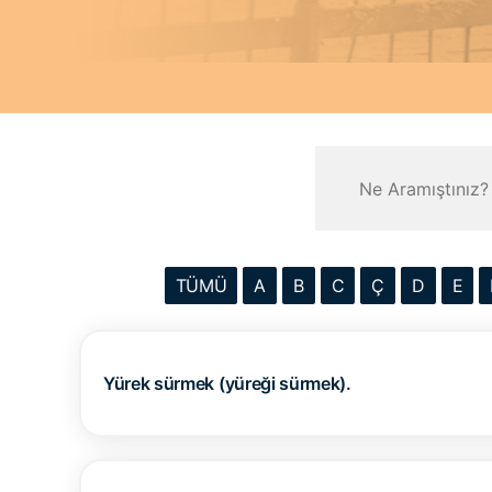
TÜMÜ
A
B
C
Ç
D
E
Yürek sürmek (yüreği sürmek).