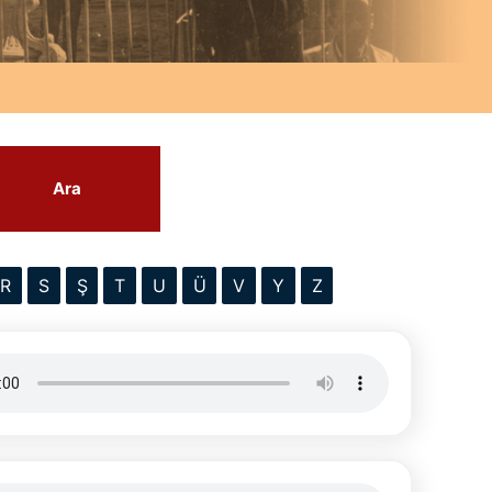
Ara
R
S
Ş
T
U
Ü
V
Y
Z