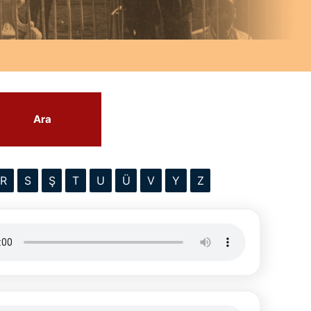
Ara
R
S
Ş
T
U
Ü
V
Y
Z