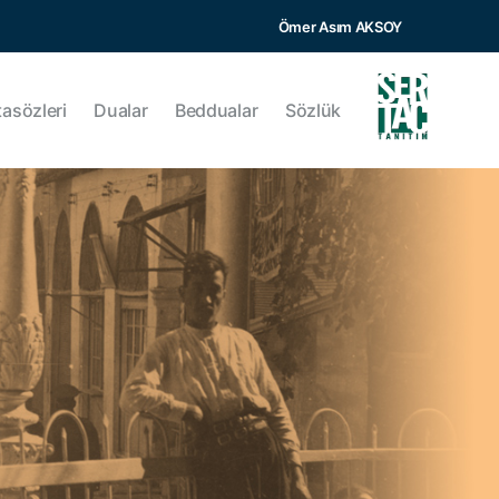
Ömer Asım AKSOY
tasözleri
Dualar
Beddualar
Sözlük