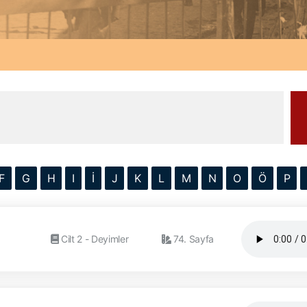
F
G
H
I
İ
J
K
L
M
N
O
Ö
P
Cilt 2 - Deyimler
74. Sayfa