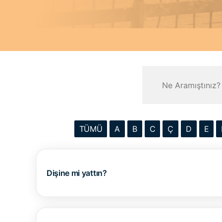
TÜMÜ
A
B
C
Ç
D
E
Dişine mi yattın?