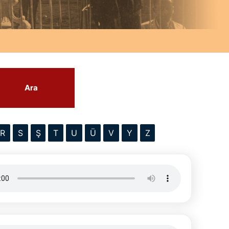
Ara
R
S
Ş
T
U
Ü
V
Y
Z