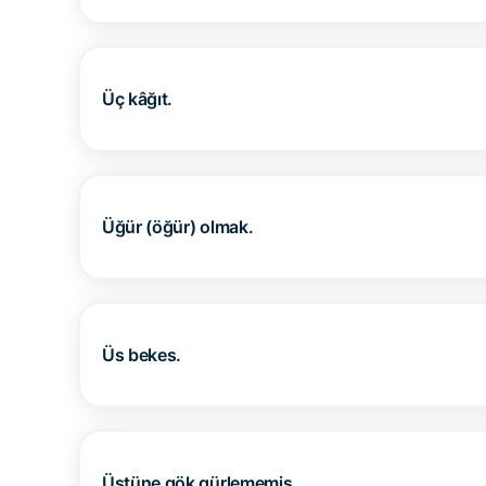
Üç kâğıt.
Üğür (öğür) olmak.
Üs bekes.
Üstüne gök gürlememiş.