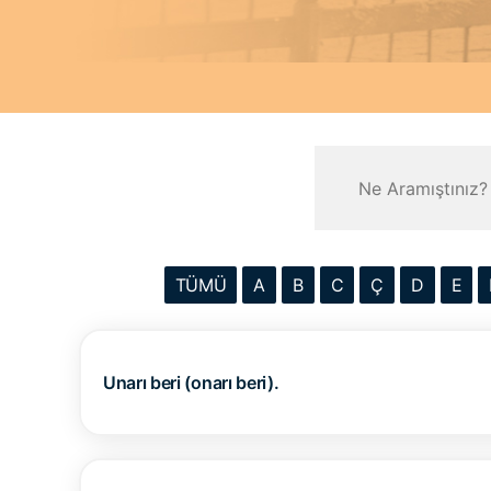
TÜMÜ
A
B
C
Ç
D
E
Unarı beri (onarı beri).