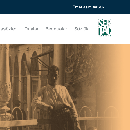
Ömer Asım AKSOY
tasözleri
Dualar
Beddualar
Sözlük