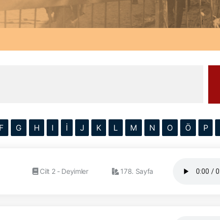
F
G
H
I
İ
J
K
L
M
N
O
Ö
P
Cilt 2 - Deyimler
178. Sayfa